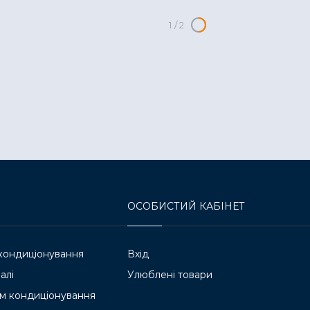
1
/
2
ОСОБИСТИЙ КАБІНЕТ
кондиціонування
Вхід
алі
Улюблені товари
м кондиціонування