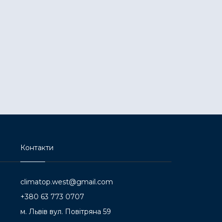
Контакти
climatop.west@gmail.com
+380 63 773 0707
м. Львів вул. Повітряна 59