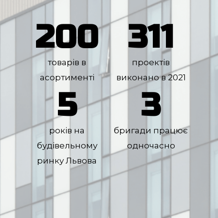
200
311
товарів в
проектів
асортименті
виконано в 2021
5
3
років на
бригади працює
будівельному
одночасно
ринку Львова