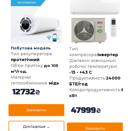
Побутова модель
Тип
Тип рекуператора:
компресора
:
Інвертер
протитічний
Діапазон зовнішньої
Об'єм притоку:
до 105
робочої температури:
м³/год.
-15 - +43 С
Матеріал
Продуктивність:
24000
теплообмінника :
мідь
БТЕ/год
Холодопродуктивність:
6.16
12732
₴
кВт
47999
₴