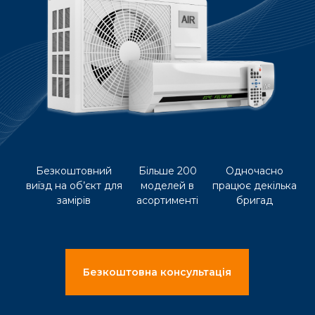
Безкоштовний
Більше 200
Одночасно
виїзд на об’єкт для
моделей в
працює декілька
замірів
асортименті
бригад
Безкоштовна консультація