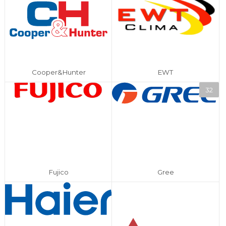
Cooper&Hunter
EWT
Fujico
Gree