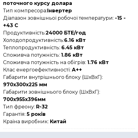
поточного курсу долара
Тип компресора:
Інвертер
Діапазон зовнішньої робочої температури:
-15 -
+43 С
Продуктивність:
24
000 БТЕ/год
Холодопродуктивність:
6
.16 кВт
Теплопродуктивність:
6.45 кВт
Споживча потужність:
1.86 кВт
Споживча потужність на обігрів:
1.76 кВт
Клас енергоефективності:
А++
Габарити внутрішнього блоку (ШхВхГ):
970х300х225 мм
Габарити зовнішнього блоку (ШхВхГ):
700х955х396мм
Тип фреону:
R-32
Гарантія:
5 років
Країна виробник:
Китай